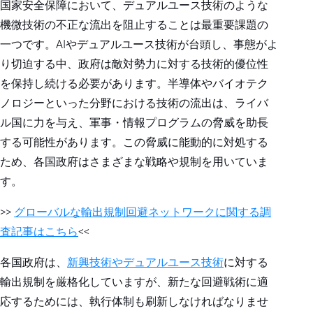
国家安全保障において、デュアルユース技術のような
機微技術の不正な流出を阻止することは最重要課題の
一つです。AIやデュアルユース技術が台頭し、事態がよ
り切迫する中、政府は敵対勢力に対する技術的優位性
を保持し続ける必要があります。半導体やバイオテク
ノロジーといった分野における技術の流出は、ライバ
ル国に力を与え、軍事・情報プログラムの脅威を助長
する可能性があります。この脅威に能動的に対処する
ため、各国政府はさまざまな戦略や規制を用いていま
す。
>>
グローバルな輸出規制回避ネットワークに関する調
査記事はこちら
<<
各国政府は、
新興技術やデュアルユース技術
に対する
輸出規制を厳格化していますが、新たな回避戦術に適
応するためには、執行体制も刷新しなければなりませ