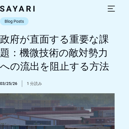
Skip
to
content
Blog Posts
政府が直面する重要な課
題：機微技術の敵対勢力
への流出を阻止する方法
03/25/26
1 分読み