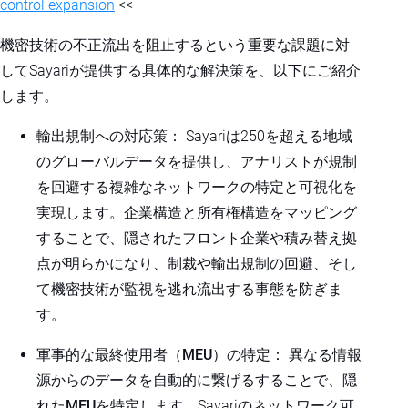
control expansion
<<
機密技術の不正流出を阻止するという重要な課題に対
してSayariが提供する具体的な解決策を、以下にご紹介
します。
輸出規制への対応策
： Sayariは250を超える地域
のグローバルデータを提供し、アナリストが規制
を回避する複雑なネットワークの特定と可視化を
実現します。企業構造と所有権構造をマッピング
することで、隠されたフロント企業や積み替え拠
点が明らかになり、
制裁や輸出規制の回避
、そし
て機密技術が監視を逃れ流出する事態を防ぎま
す。
軍事的な最終使用者（MEU）の特定
：
異なる情報
源からのデータを自動的に繋げるすることで、隠
れたMEUを特定します
。Sayariのネットワーク可