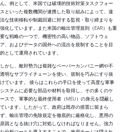
ん。例として、米国では破壊的技術対策タスクフォー
スといった複数機関が連携した取り組みによって、違
法な技術移転や制裁回避に対する監視・取り締まりを
強化しています。また米国の輸出管理規則（EAR）も重
要な戦略の一つで、機密性の高い物品、ソフトウェ
ア、およびデータの国外への流出を規制することを目
的として運用されています。
しかし、敵対勢力は複雑なペーパーカンパニー網や不
透明なサプライチェーンを使い、規制を巧みにすり抜
けています。 彼らはこれらの手口を使って高度な軍事
システムに必要な部品や材料を取得し、その多くのケ
ースで、軍事的な最終使用者（MEU）の身元を隠蔽し
ています。したがって、政府は既存の措置に留まら
ず、輸出管理の免除規定を徹底的に厳格化し、悪用の
原因となる抜け穴に対処しなければなりません。強力
な分析ツールを導入することで、政府チームは隠され