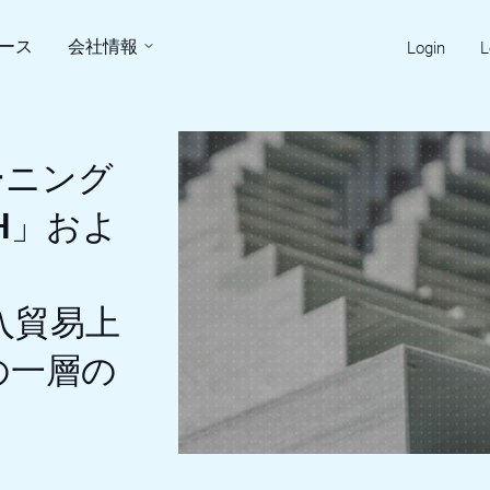
ース
会社情報
Login
L
ーニング
PH」およ
導入貿易上
の一層の