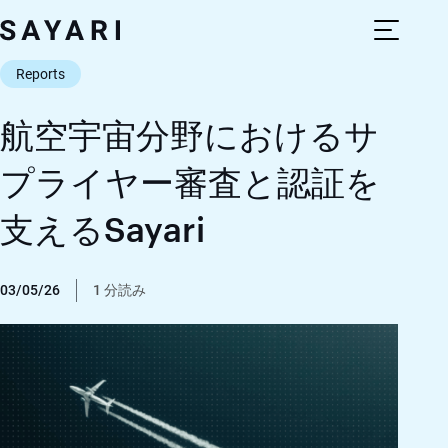
Skip
to
content
Reports
航空宇宙分野におけるサ
プライヤー審査と認証を
支えるSayari
03/05/26
1 分読み