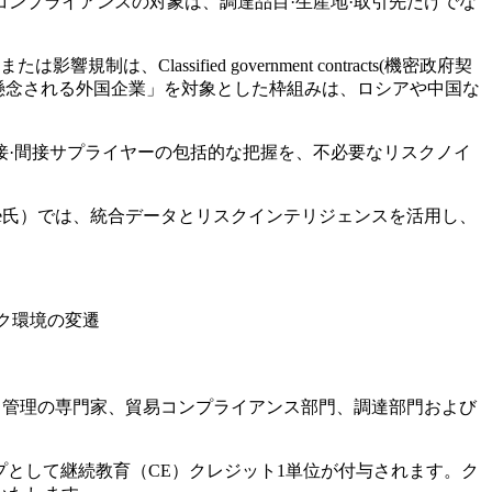
ンプライアンスの対象は、調達品目·生産地·取引先だけでな
影響規制は、Classified government contracts(機密政府契
権法第847条や「懸念される外国企業」を対象とした枠組みは、ロシアや中国な
接·間接サプライヤーの包括的な把握を、不必要なリスクノイ
n Burnette氏）では、統合データとリスクインテリジェンスを活用し、
スク環境の変遷
ク管理の専門家、貿易コンプライアンス部門、調達部門および
タイプとして継続教育（CE）クレジット1単位が付与されます。ク