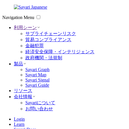
Skip
to
content
Navigation Menu
利用シーン
サプライチェーンリスク
貿易コンプライアンス
金融犯罪
経済安全保障・インテリジェンス
政府機関・法規制
製品
Sayari Graph
Sayari Map
Sayari Signal
Sayari Guide
リソース
会社情報
Sayariについて
お問い合わせ
Login
Learn