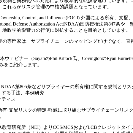
る規制と義務化への対応により根本的な転換を遂げています。コ
、これらがリスク管理の中核的課題となっています。
Control, and Influence (FOCI) 外国による所有、支配、または
al Defense Authorization Act(NDAA)国防授
、地政学的影響力の行使に対抗することを目的としています。
理の専門家は、サプライチェーンのマッピングだけでなく、直
。
ナー（SayariのPhil Kittock氏、CovingtonのRya
みをご紹介します。
FY24 NDAA第805条などサプライヤーの所有権に関する規制とリ
けする手法、事例研究
クティス
所有·支配リスクの特定·軽減に取り組むサプライチェーンリス
。
AA教育研究所（NEI）よりCCS/MCSおよびLCBクレジット