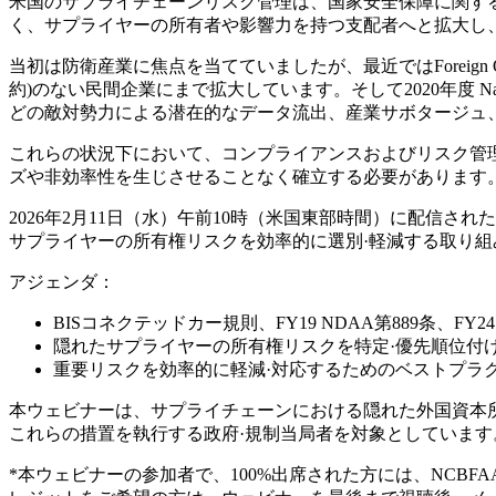
米国のサプライチェーンリスク管理は、国家安全保障に関す
く、サプライヤーの所有者や影響力を持つ支配者へと拡大し
当初は防衛産業に焦点を当てていましたが、最近ではForeign Ownership, 
約)のない民間企業にまで拡大しています。そして2020年度 Nation
どの敵対勢力による潜在的なデータ流出、産業サボタージュ
これらの状況下において、コンプライアンスおよびリスク管
ズや非効率性を生じさせることなく確立する必要があります
2026年2月11日（水）午前10時（米国東部時間）に配信された本ウェビ
サプライヤーの所有権リスクを効率的に選別·軽減する取り組
アジェンダ：
BISコネクテッドカー規則、FY19 NDAA第889条、
隠れたサプライヤーの所有権リスクを特定·優先順位付
重要リスクを効率的に軽減·対応するためのベストプラ
本ウェビナーは、サプライチェーンにおける隠れた外国資本
これらの措置を執行する政府·規制当局者を対象としています
*本ウェビナーの参加者で、100%出席された方には、NCBF