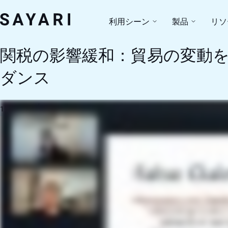
Skip
to
利用シーン
製品
リソ
content
関税の影響緩和：貿易の変動
ダンス
11/20/25
1 分読み