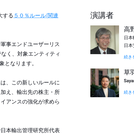
演講者
大する
５０％ルール(関連
高野
日本
や軍事エンドユーザーリス
日本
でなく、対象エンティティ
続き
対象となります。
草羽
Say
業は、この新しいルールに
に加え、輸出先の株主・所
続き
ライアンスの強化が求めら
で日本輸出管理研究所代表