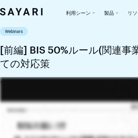
Skip
to
利用シーン
製品
リソ
content
Webinars
[前編] BIS 50%ルール(
ての対応策
10/15/25
1 分読み