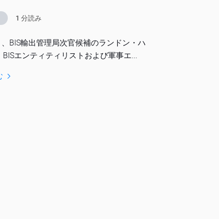
s
1 分読み
4月、BIS輸出管理局次官候補のランドン・ハ
BISエンティティリストおよび軍事エ...
む