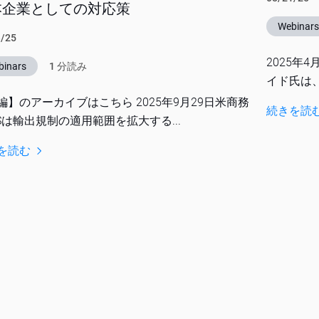
本企業としての対応策
Webinar
3/25
2025年
binars
1 分読み
イド氏は、
編】のアーカイブはこちら 2025年9月29日米商務
続きを読
ISは輸出規制の適用範囲を拡大する...
を読む